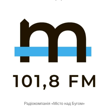
Радіоком­панія «Місто над Бугом»